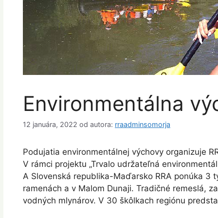
Environmentálna vý
12 januára, 2022
od autora:
rraadminsomorja
Podujatia environmentálnej výchovy organizuje RR
V rámci projektu „Trvalo udržateľná environment
A Slovenská republika-Maďarsko RRA ponúka 3 typ
ramenách a v Malom Dunaji. Tradičné remeslá, zal
vodných mlynárov. V 30 škôlkach regiónu predsta