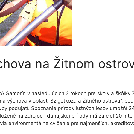
chova na Žitnom ostro
A Šamorín v nasledujúcich 2 rokoch pre školy a škôlky 
álna výchova v oblasti Szigetközu a Žitného ostrova”,
y podujatí. Spoznanie prírody lužných lesov umožňí 24
ožené na zdrojoch dunajskej prírody má za cieľ 20 inte
via environmentálne cvičenie pre najmenších, akredito