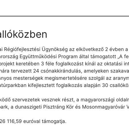
allóközben
ai Régiófejlesztési Ügynökség az elkövetkező 2 évben a
rszág Együttműködési Program által támogatott „A fen
rojekt keretében 3 féle foglalkozást kínál az oktatási
ára tervezett 24 csónakkirándulás, amelyeken szakavat
nyos mesterségek megismertetésére szolgál az aranym
Natúrparkban kifejlesztett foglalkozás alapján 30 csall
ödő szervezetek vesznek részt, a magyarországi oldalró
rpark, a dunaszigeti Pisztráng Kör és Mosonmagyaróvár 
 26 116,59 euróval támogatja.