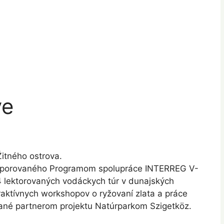
ve
Žitného ostrova.
 podporovaného Programom spolupráce INTERREG V-
 lektorovaných vodáckych túr v dunajských
raktívnych workshopov o ryžovaní zlata a práce
vané partnerom projektu Natúrparkom Szigetköz.