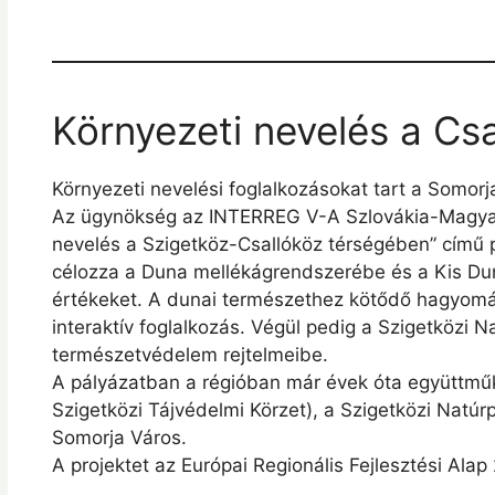
Környezeti nevelés a Cs
Környezeti nevelési foglalkozásokat tart a Somorj
Az ügynökség az INTERREG V-A Szlovákia-Magyaro
nevelés a Szigetköz-Csallóköz térségében” című p
célozza a Duna mellékágrendszerébe és a Kis Dun
értékeket. A dunai természethez kötődő hagyomá
interaktív foglalkozás. Végül pedig a Szigetközi 
természetvédelem rejtelmeibe.
A pályázatban a régióban már évek óta együttműk
Szigetközi Tájvédelmi Körzet), a Szigetközi Natú
Somorja Város.
A projektet az Európai Regionális Fejlesztési Alap