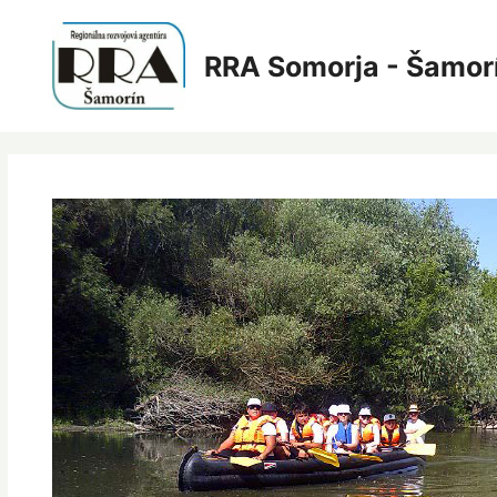
Preskočiť
na
RRA Somorja - Šamor
obsah