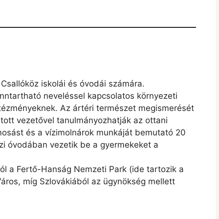
 Csallóköz iskolái és óvodái számára.
ntartható neveléssel kapcsolatos környezeti
 intézményeknek. Az ártéri természet megismerését
ott vezetővel tanulmányozhatják az ottani
osást és a vízimolnárok munkáját bemutató 20
óközi óvodában vezetik be a gyermekeket a
l a Fertő-Hanság Nemzeti Park (ide tartozik a
Város, míg Szlovákiából az ügynökség mellett