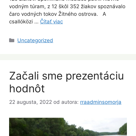
vodným túram, z 12 škôl 352 žiakov spoznávalo
čaro vodných tokov Žitného ostrova. A
csallóközi …
Čítať viac
Kategórie
Uncategorized
Začali sme prezentáciu
hodnôt
22 augusta, 2022
od autora:
rraadminsomorja