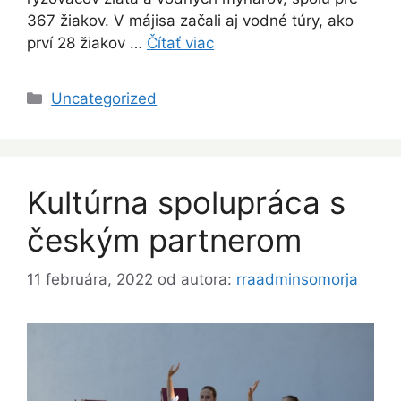
367 žiakov. V májisa začali aj vodné túry, ako
prví 28 žiakov …
Čítať viac
Kategórie
Uncategorized
Kultúrna spolupráca s
českým partnerom
11 februára, 2022
od autora:
rraadminsomorja