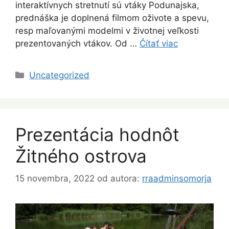
interaktívnych stretnutí sú vtáky Podunajska,
prednáška je doplnená filmom oživote a spevu,
resp maľovanými modelmi v životnej veľkosti
prezentovaných vtákov. Od …
Čítať viac
Kategórie
Uncategorized
Prezentácia hodnôt
Žitného ostrova
15 novembra, 2022
od autora:
rraadminsomorja