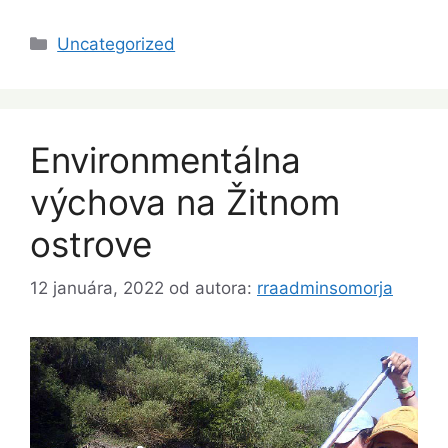
Kategórie
Uncategorized
Environmentálna
výchova na Žitnom
ostrove
12 januára, 2022
od autora:
rraadminsomorja