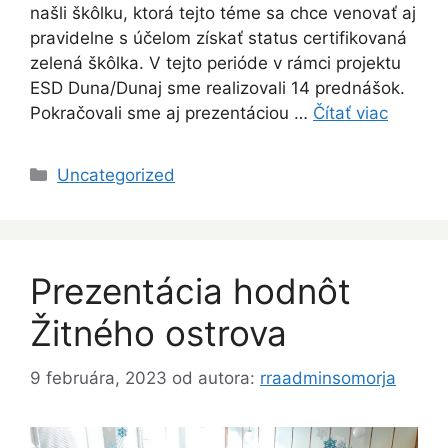
našli škôlku, ktorá tejto téme sa chce venovať aj
pravidelne s účelom získať status certifikovaná
zelená škôlka. V tejto perióde v rámci projektu
ESD Duna/Dunaj sme realizovali 14 prednášok.
Pokračovali sme aj prezentáciou …
Čítať viac
Kategórie
Uncategorized
Prezentácia hodnôt
Žitného ostrova
9 februára, 2023
od autora:
rraadminsomorja