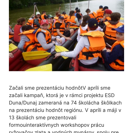
Začali sme prezentáciu hodnôtV apríli sme
začali kampaň, ktorá je v rámci projektu ESD
Duna/Dunaj zameraná na 74 školácha škôlkach
na prezentáciu hodnôt regiónu. V apríli a máji v
13 školách sme prezentovali
formouinteraktívnych workshopov prácu
ryžovačov zlata a vodných mynárov, spolu pre