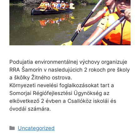
Podujatia environmentálnej výchovy organizuje
RRA Šamorín v nasledujúcich 2 rokoch pre školy
a škôlky Žitného ostrova.
Környezeti nevelési foglalkozásokat tart a
Somorjai Régiófejlesztési Ügynökség az
elkövetkező 2 évben a Csallóköz iskolái és
óvodái számára.
Kategórie
Uncategorized