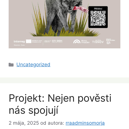
Kategórie
Uncategorized
Projekt: Nejen pověsti
nás spojují
2 mája, 2025
od autora:
rraadminsomorja