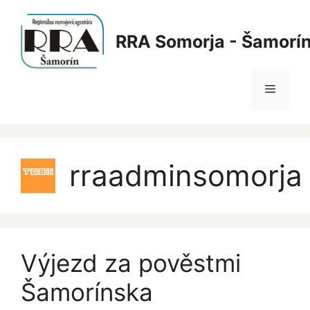
Preskočiť
na
RRA Somorja - Šamorí
obsah
Menu
rraadminsomorja
Výjezd za pověstmi
Šamorínska